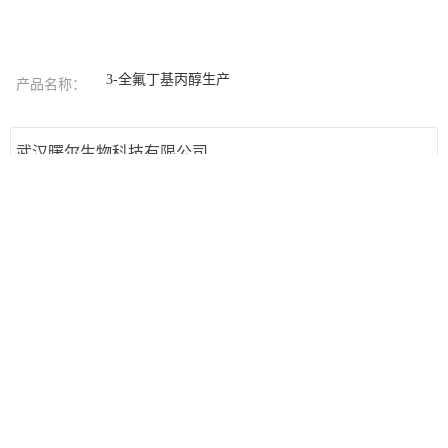
3-全氟丁基丙醇生产
产品名称：
武汉曙尔生物科技有限公司
联系人
罗经理
手机
13277972784
地址
汉南大道358号
发送留言
回到顶部