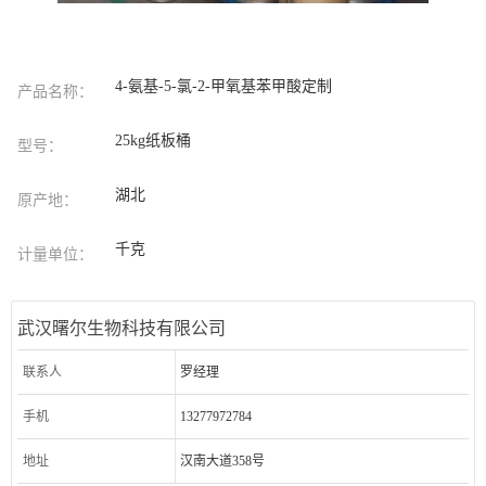
4-氨基-5-氯-2-甲氧基苯甲酸定制
产品名称：
25kg纸板桶
型号：
湖北
原产地：
千克
计量单位：
武汉曙尔生物科技有限公司
联系人
罗经理
手机
13277972784
地址
汉南大道358号