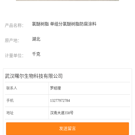
氯醚树脂 单组分氯醚树脂防腐涂料
产品名称：
湖北
原产地：
千克
计量单位：
武汉曙尔生物科技有限公司
联系人
罗经理
手机
13277972784
地址
汉南大道358号
发送留言