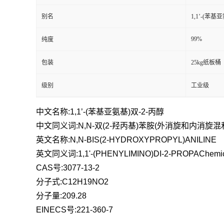
别名
1,1’-(苯基
99%
纯度
包装
25kg纸板桶
级别
工业级
中文名称:1,1’-(苯基亚氨基)双-2-丙醇
中文同义词:N,N-双(2-羟丙基)苯胺(外消旋和内消旋混和
英文名称:N,N-BIS(2-HYDROXYPROPYL)ANILINE
英文同义词:1,1'-(PHENYLIMINO)DI-2-PROPAChemic
CAS号:3077-13-2
分子式:C12H19NO2
分子量:209.28
EINECS号:221-360-7