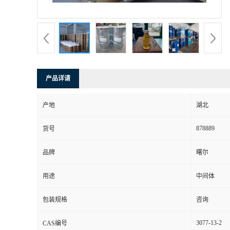
产品详请
产地
湖北
878889
货号
品牌
曙尔
用途
中间体
包装规格
咨询
3077-13-2
CAS编号