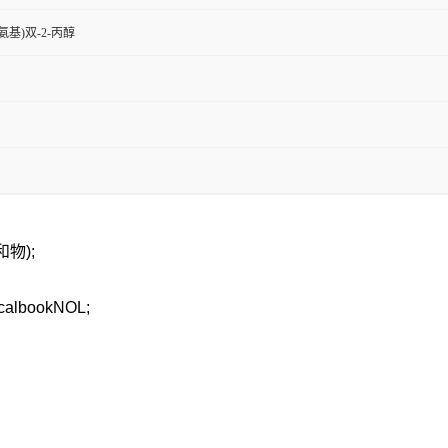
亚氨基)双-2-丙醇
物);
albookNOL;