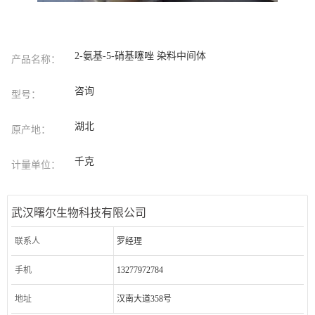
2-氨基-5-硝基噻唑 染料中间体
产品名称：
咨询
型号：
湖北
原产地：
千克
计量单位：
武汉曙尔生物科技有限公司
联系人
罗经理
手机
13277972784
地址
汉南大道358号