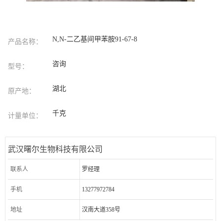
N,N-二乙基间甲苯胺91-67-8
产品名称：
咨询
型号：
湖北
原产地：
千克
计量单位：
武汉曙尔生物科技有限公司
联系人
罗经理
手机
13277972784
地址
汉南大道358号