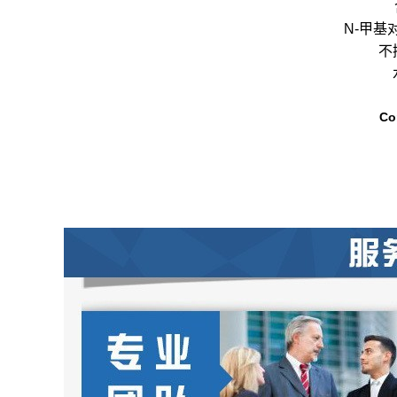
N-甲基
不
Co