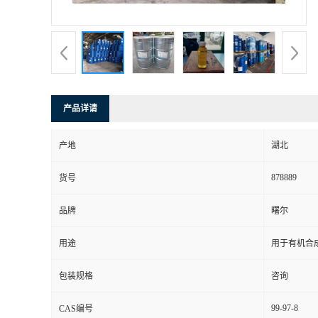
产品详请
产地
湖北
878889
货号
品牌
曙尔
用途
用于有机合
包装规格
咨询
99-97-8
CAS编号