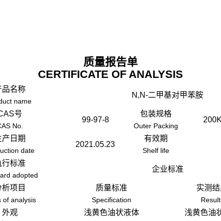
质量报告单
CERTIFICATE OF ANALYSIS
产品名称
N,N-二甲基对甲苯胺
duct name
CAS号
包装规格
99-97-8
200
CAS No.
Outer Packing
生产日期
有效期
2021.05.23
uction date
Shelf life
执行标准
企业标准
ard adopted
分析项目
质量标准
实测结
 of analysis
Specification
Result
外观
浅黄色油状液体
浅黄色油