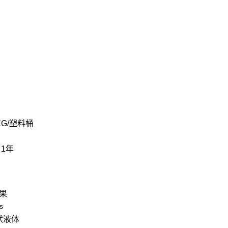
KG/塑料桶
1年
果
s
状液体