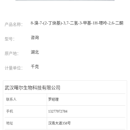
8-溴-7-(2-丁炔基)-3,7-二氢-3-甲基-1H-嘌呤-2,6-二酮
产品名称：
咨询
型号：
湖北
原产地：
千克
计量单位：
武汉曙尔生物科技有限公司
联系人
罗经理
手机
13277972784
地址
汉南大道358号