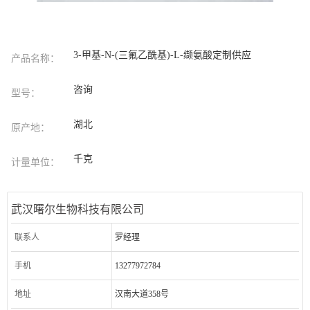
3-甲基-N-(三氟乙酰基)-L-缬氨酸定制供应
产品名称：
咨询
型号：
湖北
原产地：
千克
计量单位：
武汉曙尔生物科技有限公司
联系人
罗经理
手机
13277972784
地址
汉南大道358号