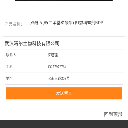
双酚 A 双(二苯基磷酸酯) 阻燃增塑剂BDP
产品名称：
武汉曙尔生物科技有限公司
联系人
罗经理
手机
13277972784
地址
汉南大道358号
发送留言
回到顶部