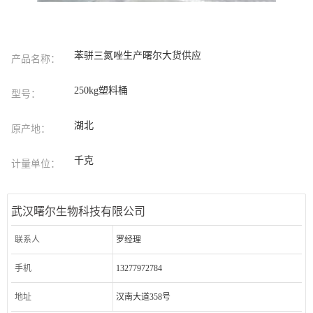
苯骈三氮唑生产曙尔大货供应
产品名称：
250kg塑料桶
型号：
湖北
原产地：
千克
计量单位：
武汉曙尔生物科技有限公司
联系人
罗经理
手机
13277972784
地址
汉南大道358号