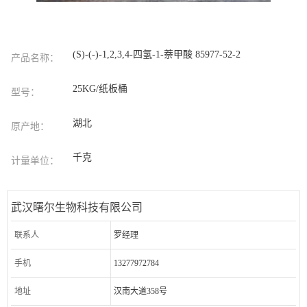
(S)-(-)-1,2,3,4-四氢-1-萘甲酸 85977-52-2
产品名称：
25KG/纸板桶
型号：
湖北
原产地：
千克
计量单位：
武汉曙尔生物科技有限公司
联系人
罗经理
手机
13277972784
地址
汉南大道358号