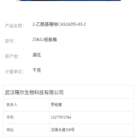
2-乙酰基噻唑CAS24295-03-2
产品名称：
25KG/纸板桶
型号：
湖北
原产地：
千克
计量单位：
武汉曙尔生物科技有限公司
联系人
罗经理
手机
13277972784
地址
汉南大道358号