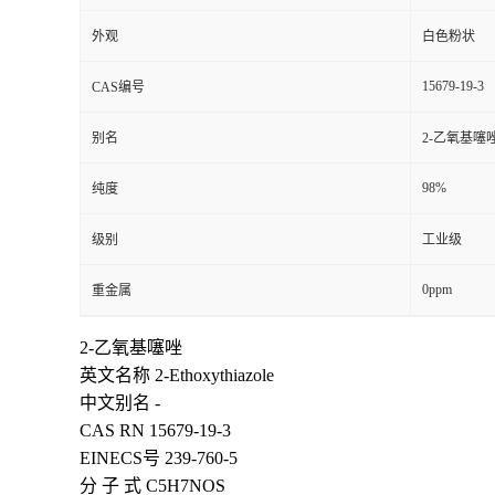
外观
白色粉状
15679-19-3
CAS编号
别名
2-乙氧基噻
98%
纯度
级别
工业级
0ppm
重金属
2-乙氧基噻唑
英文名称 2-Ethoxythiazole
中文别名 -
CAS RN 15679-19-3
EINECS号 239-760-5
分 子 式 C5H7NOS