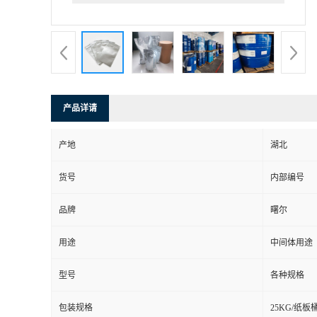
产品详请
产地
湖北
货号
内部编号
品牌
曙尔
用途
中间体用途
型号
各种规格
包装规格
25KG/纸板