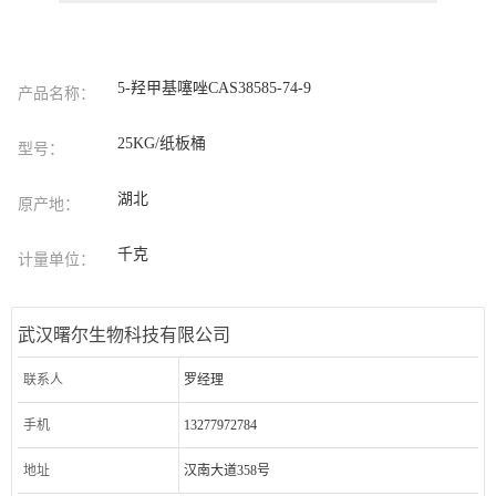
5-羟甲基噻唑CAS38585-74-9
产品名称：
25KG/纸板桶
型号：
湖北
原产地：
千克
计量单位：
武汉曙尔生物科技有限公司
联系人
罗经理
手机
13277972784
地址
汉南大道358号