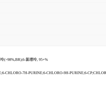
>98%,BR);6-氯嘌呤, 95+%
LORO-7H-PURINE;6-CHLORO-9H-PURINE;6-CP;CHLOROPURINE,