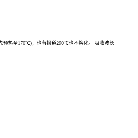
(先预热至170℃)，也有报道290℃也不熔化。 吸收波长