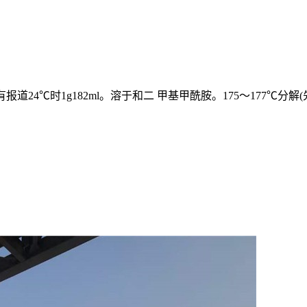
道24℃时1g182ml。溶于和二 甲基甲酰胺。175～177℃分解