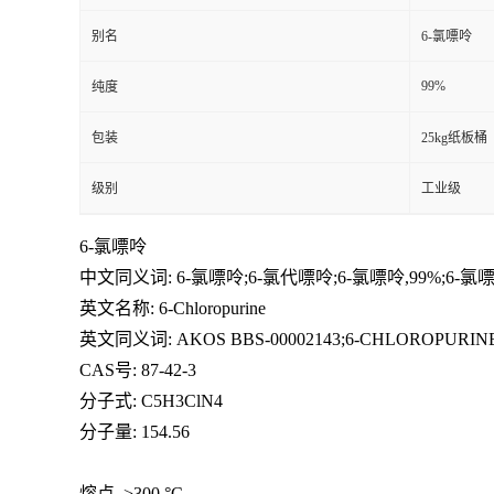
别名
6-氯嘌呤
99%
纯度
包装
25kg纸板桶
级别
工业级
6-氯嘌呤
中文同义词: 6-氯嘌呤;6-氯代嘌呤;6-氯嘌呤,99%;6-氯嘌呤(
英文名称: 6-Chloropurine
英文同义词: AKOS BBS-00002143;6-CHLOROPURINE;6-CH
CAS号: 87-42-3
分子式: C5H3ClN4
分子量: 154.56
熔点 >300 °C