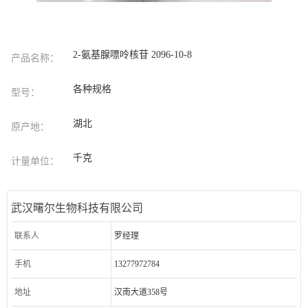
2-氨基腺嘌呤核苷 2096-10-8
产品名称：
各种规格
型号：
湖北
原产地：
千克
计量单位：
武汉曙尔生物科技有限公司
联系人
罗经理
手机
13277972784
地址
汉南大道358号