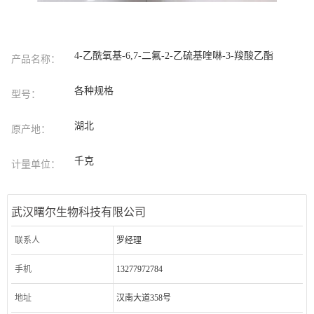
4-乙酰氧基-6,7-二氟-2-乙硫基喹啉-3-羧酸乙酯
产品名称：
各种规格
型号：
湖北
原产地：
千克
计量单位：
武汉曙尔生物科技有限公司
联系人
罗经理
手机
13277972784
地址
汉南大道358号