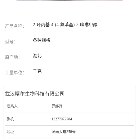
2-环丙基-4-(4-氟苯基)-3-喹啉甲醇
产品名称：
各种规格
型号：
湖北
原产地：
千克
计量单位：
武汉曙尔生物科技有限公司
联系人
罗经理
手机
13277972784
地址
汉南大道358号