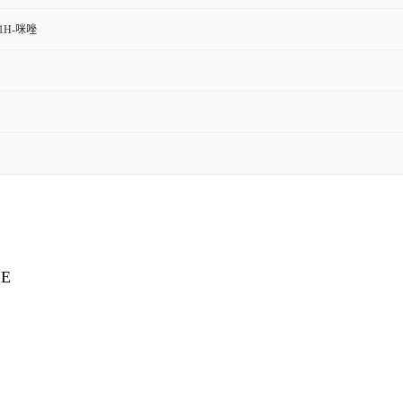
-1H-咪唑
LE