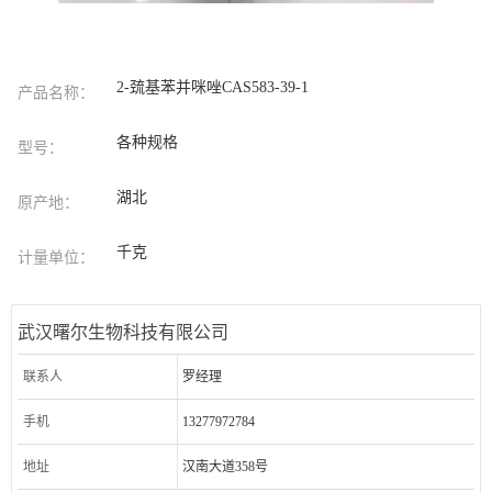
2-巯基苯并咪唑CAS583-39-1
产品名称：
各种规格
型号：
湖北
原产地：
千克
计量单位：
武汉曙尔生物科技有限公司
联系人
罗经理
手机
13277972784
地址
汉南大道358号