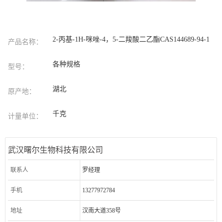
2-丙基-1H-咪唑-4，5-二羧酸二乙酯CAS144689-94-1
产品名称：
各种规格
型号：
湖北
原产地：
千克
计量单位：
武汉曙尔生物科技有限公司
联系人
罗经理
手机
13277972784
地址
汉南大道358号