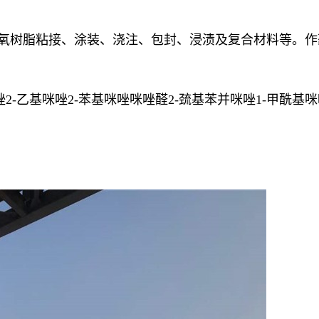
环氧树脂粘接、涂装、浇注、包封、浸渍及复合材料等。
咪唑2-乙基咪唑2-苯基咪唑咪唑醛2-巯基苯并咪唑1-甲酰基