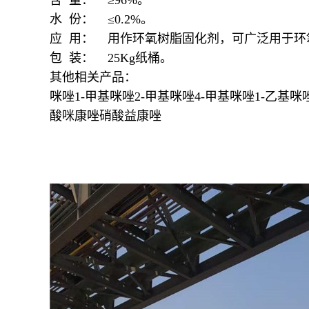
含 量： ≥96%。
水 份： ≤0.2%。
应 用： 用作环氧树脂固化剂，可广泛用于
包 装： 25Kg纸桶。
其他相关产品：
咪唑1-甲基咪唑2-甲基咪唑4-甲基咪唑1-乙基
酸咪康唑硝酸益康唑