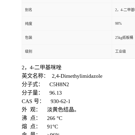
别名
2，4-二甲
98%
纯度
包装
25kg纸板桶
级别
工业级
2，4-二甲基咪唑
英文名称： 2,4-Dimethylimidazole
分子式： C5H8N2
分子量： 96.13
CAS 号： 930-62-1
外 观： 淡黄色结晶。
沸 点： 266 °C
熔 点： 91°C