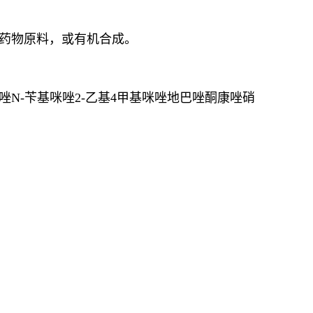
作药物原料，或有机合成。
咪唑N-苄基咪唑2-乙基4甲基咪唑地巴唑酮康唑硝