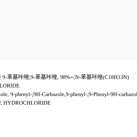
-苯基咔唑;9-苯基咔唑, 98%+;N-苯基咔唑(C18H13N)
LORIDE
nyl-;9H-Carbazole,9-phenyl-;9-Phenyl-9H-carbazole;Ca
E HYDROCHLORIDE