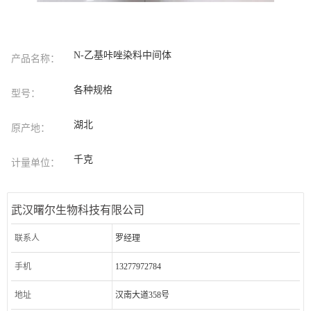
N-乙基咔唑染料中间体
产品名称：
各种规格
型号：
湖北
原产地：
千克
计量单位：
武汉曙尔生物科技有限公司
联系人
罗经理
手机
13277972784
地址
汉南大道358号