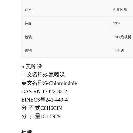
别名
6-氯吲哚
99%
纯度
包装
25kg纸板桶
级别
工业级
6-氯吲哚
中文名称:6-氯吲哚
英文名称:6-Chloroindole
CAS RN
17422-33-2
EINECS号241-449-4
分 子 式C8H6ClN
分 子 量151.5929