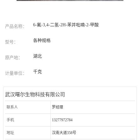
6-氟-3,4-二氢-2H-苯并吡喃-2-甲酸
产品名称：
各种规格
型号：
湖北
原产地：
千克
计量单位：
武汉曙尔生物科技有限公司
联系人
罗经理
手机
13277972784
地址
汉南大道358号