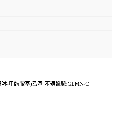
3-吡咯啉-甲酰胺基)乙基]苯磺酰胺;GLMN-C