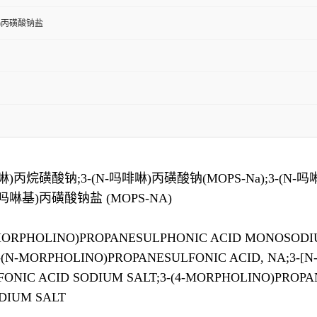
基)丙磺酸钠盐
啉)丙烷磺酸钠;3-(N-吗啡啉)丙磺酸钠(MOPS-Na);3-(N
(N-吗啉基)丙磺酸钠盐 (MOPS-NA)
MORPHOLINO)PROPANESULPHONIC ACID MONOSODIU
-(N-MORPHOLINO)PROPANESULFONIC ACID, NA;3-[
NIC ACID SODIUM SALT;3-(4-MORPHOLINO)PROPAN
ODIUM SALT