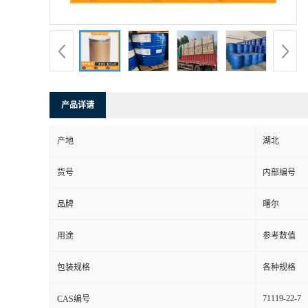
产品详请
产地
湖北
货号
内部编号
品牌
曙尔
用途
参考数值
包装规格
各种规格
71119-22-7
CAS编号