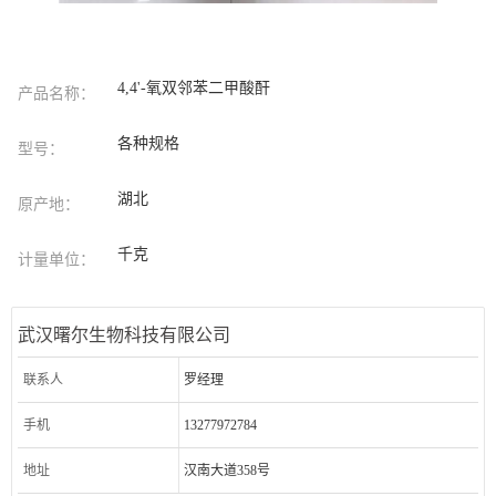
4,4'-氧双邻苯二甲酸酐
产品名称：
各种规格
型号：
湖北
原产地：
千克
计量单位：
武汉曙尔生物科技有限公司
联系人
罗经理
手机
13277972784
地址
汉南大道358号