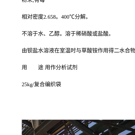
粉末,有毒
相对密度2.658。400℃分解。
不溶于水、乙醇。溶于稀硝酸或盐酸。
由钡盐水溶液在室温时与草酸铵作用得二水合
用 途
用作分析试剂
25kg/复合编织袋