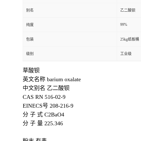
别名
乙二酸钡
99%
纯度
包装
25kg纸板桶
级别
工业级
草酸钡
英文名称
barium oxalate
中文别名
乙二酸钡
CAS RN
516-02-9
EINECS号
208-216-9
分 子 式
C2BaO4
分 子 量
225.346