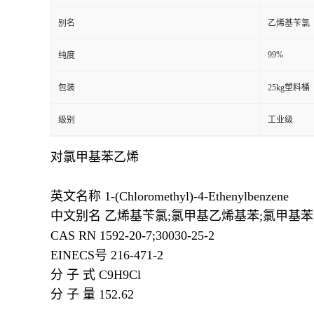
别名
乙烯基苄氯
99%
纯度
包装
25kg塑料桶
级别
工业级
对氯甲基苯乙烯
英文名称
1-(Chloromethyl)-4-Ethenylbenzene
中文别名
乙烯基苄氯;氯甲基乙烯基苯;氯甲基苯
CAS RN
1592-20-7;30030-25-2
EINECS号
216-471-2
分 子 式
C9H9Cl
分 子 量
152.62