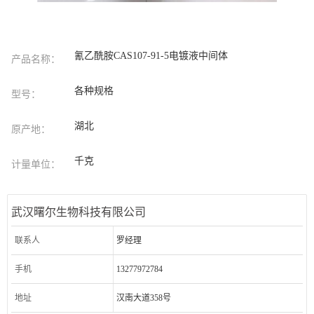
氰乙酰胺CAS107-91-5电镀液中间体
产品名称：
各种规格
型号：
湖北
原产地：
千克
计量单位：
武汉曙尔生物科技有限公司
联系人
罗经理
手机
13277972784
地址
汉南大道358号