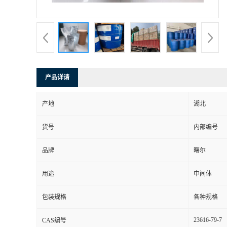
产品详请
产地
湖北
货号
内部编号
品牌
曙尔
用途
中间体
包装规格
各种规格
23616-79-7
CAS编号