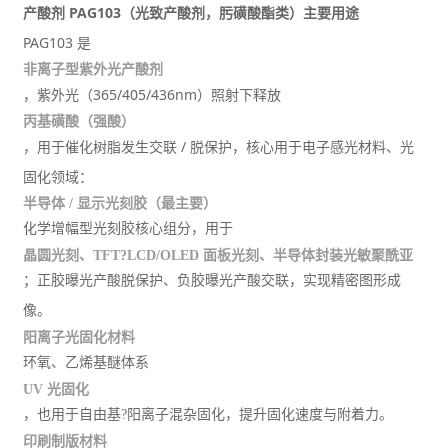
产酸剂 PAG103（光致产酸剂，肟磺酸酯类）主要用途
PAG103 是
非离子型紫外光产酸剂
，紫外光（365/405/436nm）照射下释放
丙基磺酸（强酸）
，用于催化树脂发生交联 / 脱保护，核心用于电子感光材料、光
固化领域：
半导体 / 显示光刻胶（最主要）
化学增幅型光刻胶核心组分，用于
晶圆光刻、TFT?LCD/OLED 面板光刻、半导体封装光敏聚酰亚
胺
；正胶曝光产酸脱保护、负胶曝光产酸交联，实现精密图形成
像。
阳离子光固化材料
环氧、乙烯基醚体系
UV 光固化
，也用于自由基?阳离子混杂固化，提升固化速度与附着力。
印刷制版材料